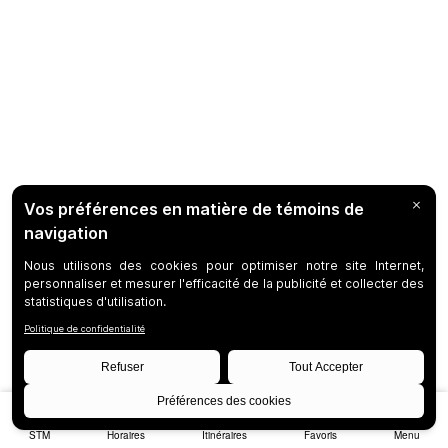
STM
Horaires
Itinéraires
Favoris
Menu