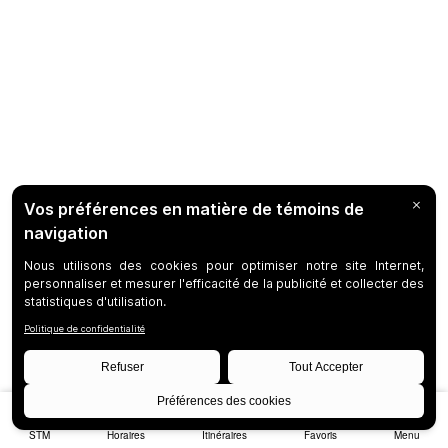
STM
Horaires
Itinéraires
Favoris
Menu