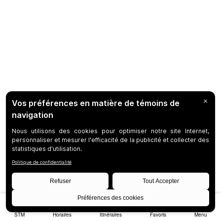
STM
Horaires
Itinéraires
Favoris
Menu