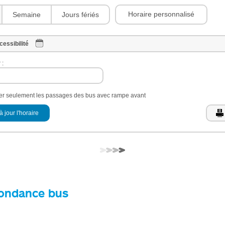
Horaire personnalisé
Semaine
Jours fériés
cessibilité
 :
her seulement les passages des bus avec rampe avant
à jour l'horaire
ondance bus