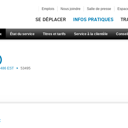
Emplois
Nous joindre
Salle de presse
Espace
SE DÉPLACER
INFOS PRATIQUES
TR
x
État du service
Titres et tarifs
Service à la clientèle
Consei
)
486 EST
53495
: