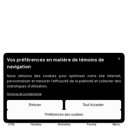
STM
Horaires
Itinéraires
Favoris
Menu