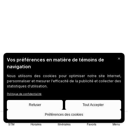
STM
Horaires
Itinéraires
Favoris
Menu