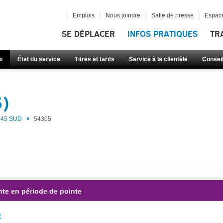
Emplois
Nous joindre
Salle de presse
Espace
SE DÉPLACER
INFOS PRATIQUES
TR
x
État du service
Titres et tarifs
Service à la clientèle
Consei
5)
45 SUD
54305
nte en période de pointe
: