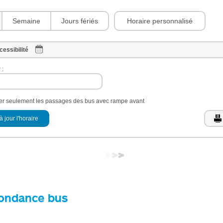
Horaire personnalisé
Semaine
Jours fériés
cessibilité
 :
her seulement les passages des bus avec rampe avant
à jour l'horaire
ondance bus