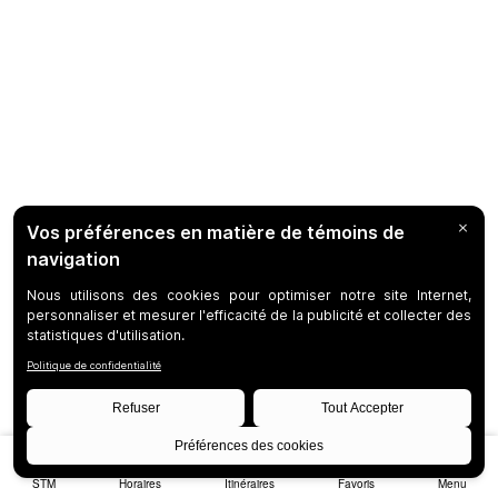
STM
Horaires
Itinéraires
Favoris
Menu