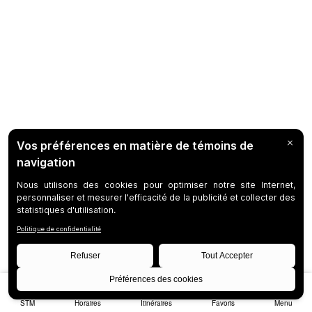
STM
Horaires
Itinéraires
Favoris
Menu