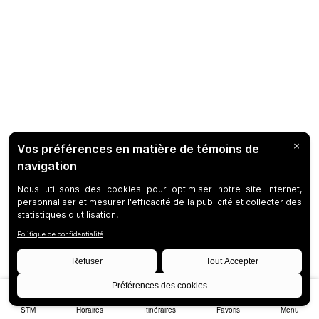
STM
Horaires
Itinéraires
Favoris
Menu