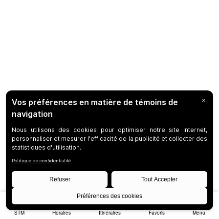
STM
Horaires
Itinéraires
Favoris
Menu