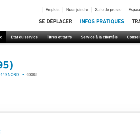
Emplois
Nous joindre
Salle de presse
Espace
SE DÉPLACER
INFOS PRATIQUES
TR
x
État du service
Titres et tarifs
Service à la clientèle
Consei
95)
449 NORD
60395
: