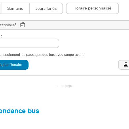
Horaire personnalisé
Semaine
Jours fériés
cessibilité
 :
her seulement les passages des bus avec rampe avant
à jour l'horaire
ondance bus