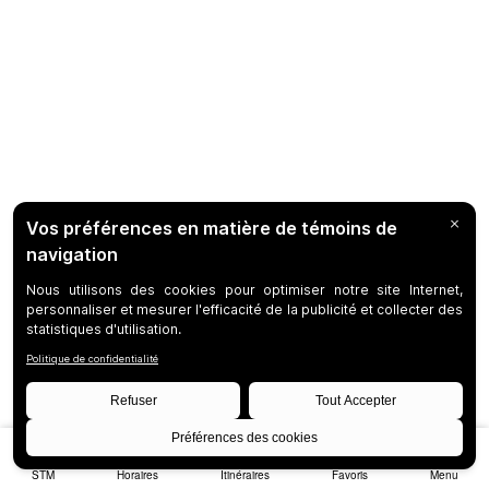
STM
Horaires
Itinéraires
Favoris
Menu