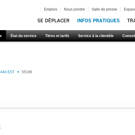
Emplois
Nous joindre
Salle de presse
Espace
SE DÉPLACER
INFOS PRATIQUES
TR
x
État du service
Titres et tarifs
Service à la clientèle
Consei
)
440 EST
55196
: