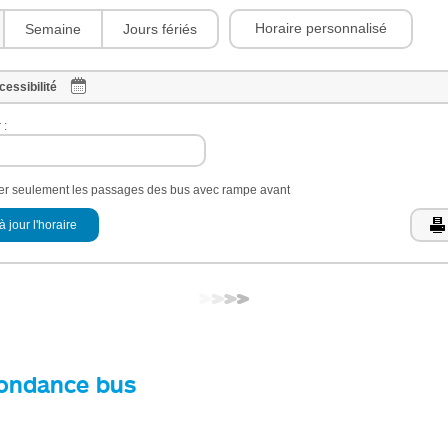
Horaire personnalisé
Semaine
Jours fériés
cessibilité
 :
her seulement les passages des bus avec rampe avant
à jour l'horaire
ondance bus