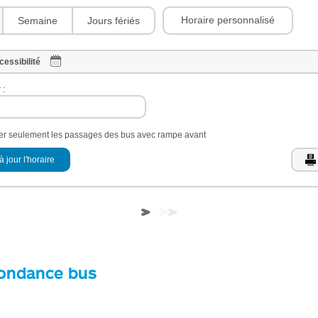
Horaire personnalisé
Semaine
Jours fériés
cessibilité
 :
her seulement les passages des bus avec rampe avant
à jour l'horaire
ondance bus