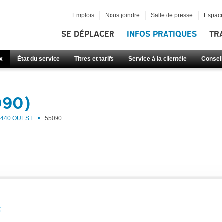
Emplois
Nous joindre
Salle de presse
Espace
SE DÉPLACER
INFOS PRATIQUES
TR
x
État du service
Titres et tarifs
Service à la clientèle
Consei
090)
440 OUEST
55090
: