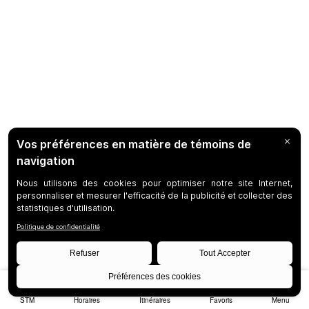
STM
Horaires
Itinéraires
Favoris
Menu