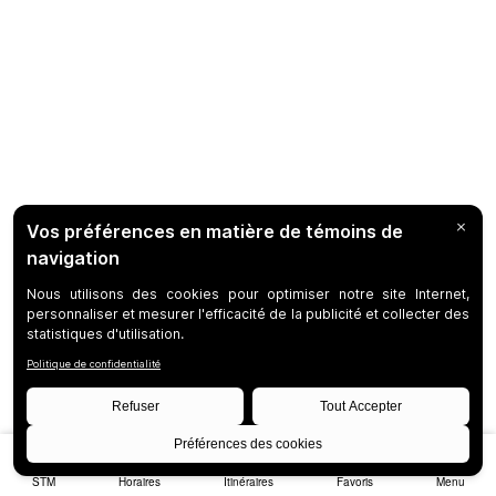
STM
Horaires
Itinéraires
Favoris
Menu