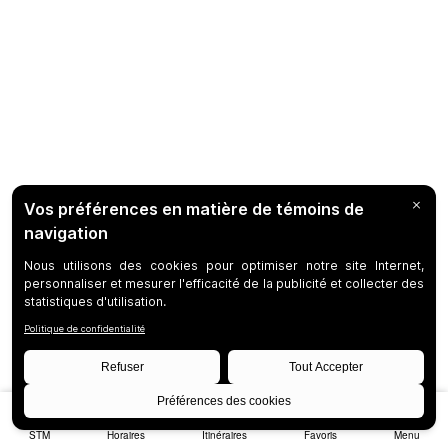
STM
Horaires
Itinéraires
Favoris
Menu