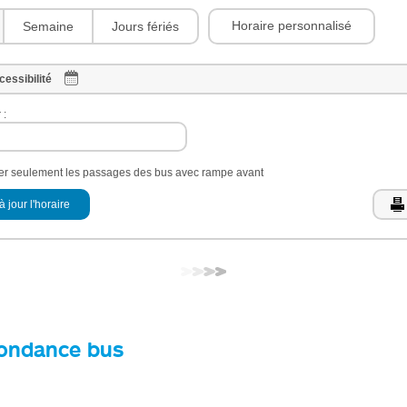
Horaire personnalisé
Semaine
Jours fériés
cessibilité
 :
her seulement les passages des bus avec rampe avant
à jour l'horaire
ondance bus