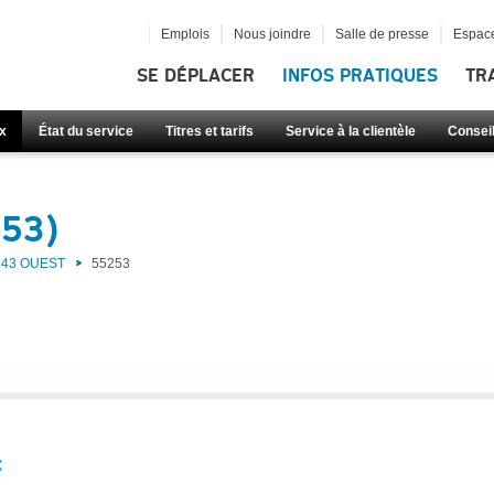
Emplois
Nous joindre
Salle de presse
Espace
SE DÉPLACER
INFOS PRATIQUES
TR
x
État du service
Titres et tarifs
Service à la clientèle
Consei
253)
43 OUEST
55253
: