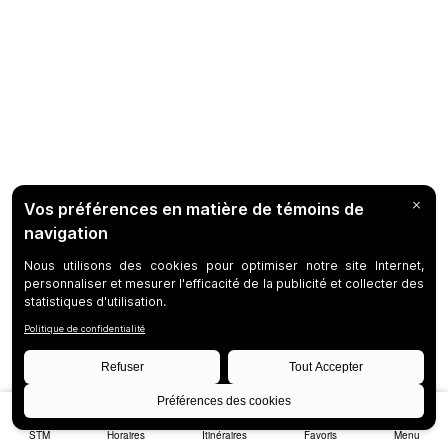
STM
Horaires
Itinéraires
Favoris
Menu