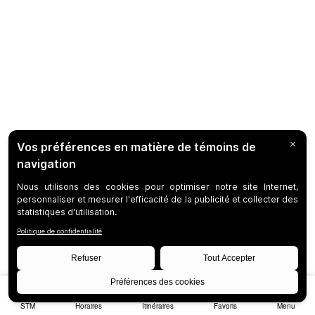
STM
Horaires
Itinéraires
Favoris
Menu