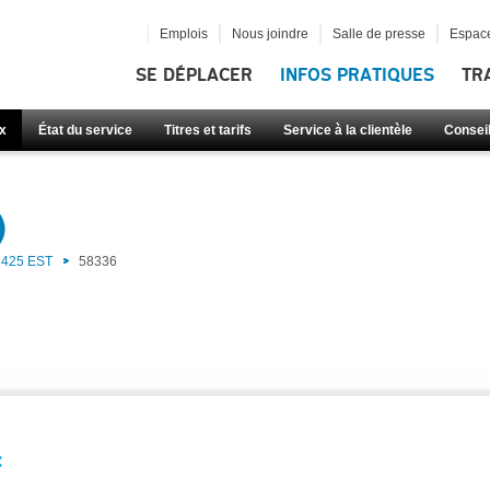
Emplois
Nous joindre
Salle de presse
Espace
SE DÉPLACER
INFOS PRATIQUES
TR
x
État du service
Titres et tarifs
Service à la clientèle
Consei
)
425 EST
58336
: