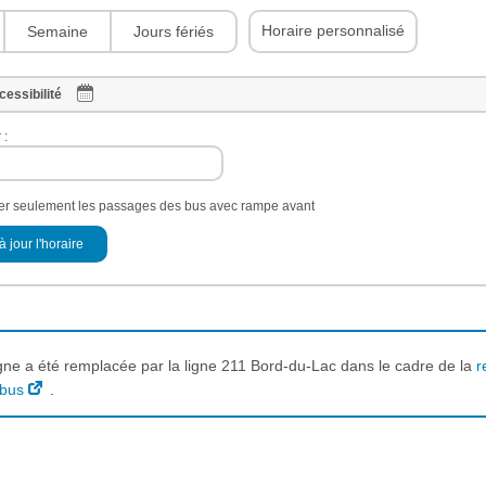
Horaire personnalisé
Semaine
Jours fériés
cessibilité
 :
her seulement les passages des bus avec rampe avant
à jour l'horaire
igne a été remplacée par la ligne 211 Bord-du-Lac dans le cadre de la
r
 bus
.