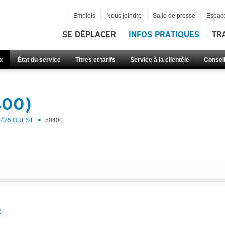
Emplois
Nous joindre
Salle de presse
Espace
SE DÉPLACER
INFOS PRATIQUES
TR
x
État du service
Titres et tarifs
Service à la clientèle
Consei
400)
425 OUEST
58400
: