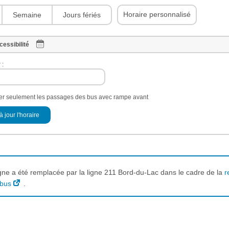
Horaire personnalisé
Semaine
Jours fériés
cessibilité
 :
her seulement les passages des bus avec rampe avant
à jour l'horaire
igne a été remplacée par la ligne 211 Bord-du-Lac dans le cadre de la
r
 bus
.