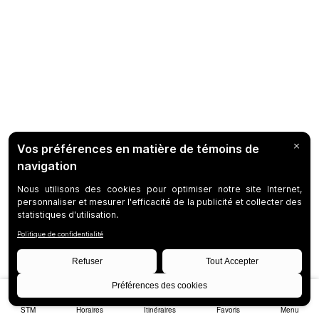
STM
Horaires
Itinéraires
Favoris
Menu