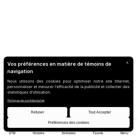
STM
Horaires
Itinéraires
Favoris
Menu