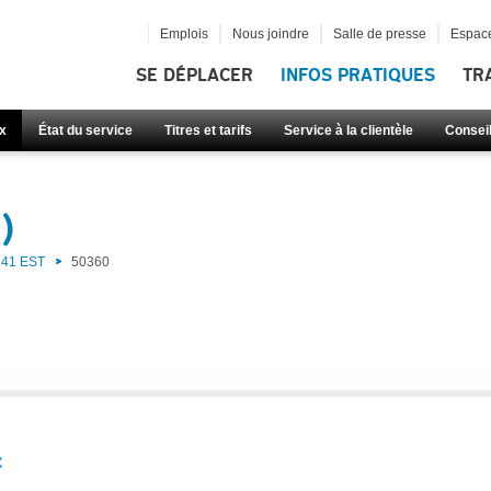
Emplois
Nous joindre
Salle de presse
Espace
SE DÉPLACER
INFOS PRATIQUES
TR
x
État du service
Titres et tarifs
Service à la clientèle
Consei
)
41 EST
50360
: