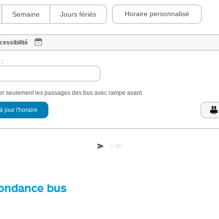
Horaire personnalisé
Semaine
Jours fériés
cessibilité
 :
her seulement les passages des bus avec rampe avant
à jour l'horaire
ondance bus