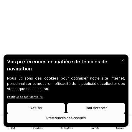
STM
Horaires
Itinéraires
Favoris
Menu