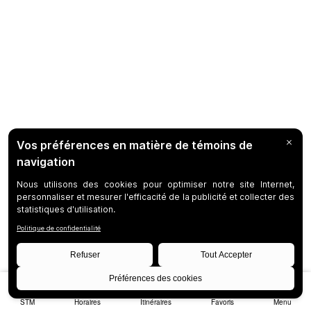
STM
Horaires
Itinéraires
Favoris
Menu