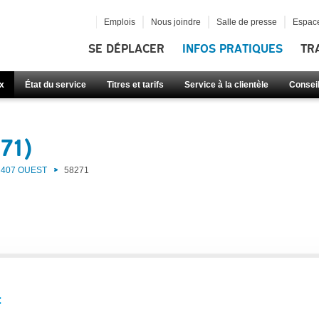
Emplois
Nous joindre
Salle de presse
Espace
SE DÉPLACER
INFOS PRATIQUES
TR
x
État du service
Titres et tarifs
Service à la clientèle
Consei
71)
407 OUEST
58271
: