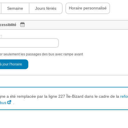
Horaire personnalisé
Semaine
Jours fériés
cessibilité
 :
her seulement les passages des bus avec rampe avant
à jour l'horaire
igne a été remplacée par la ligne 227 Île-Bizard dans le cadre de la
refo
 bus
.