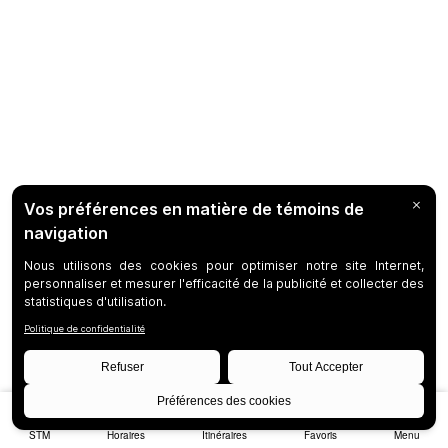
STM
Horaires
Itinéraires
Favoris
Menu