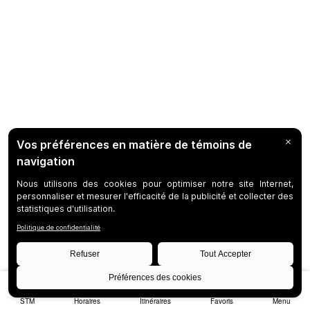
STM
Horaires
Itinéraires
Favoris
Menu