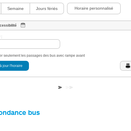
Horaire personnalisé
Semaine
Jours fériés
cessibilité
 :
her seulement les passages des bus avec rampe avant
à jour l'horaire
ondance bus