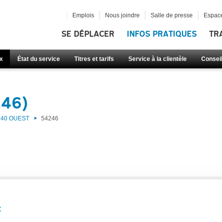
Emplois
Nous joindre
Salle de presse
Espace
SE DÉPLACER
INFOS PRATIQUES
TR
x
État du service
Titres et tarifs
Service à la clientèle
Consei
246)
40 OUEST
54246
: