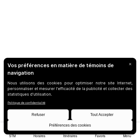
STM
Horaires
Itinéraires
Favoris
Menu