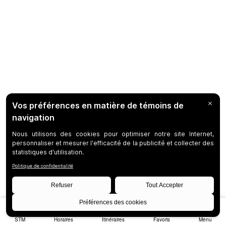
STM
Horaires
Itinéraires
Favoris
Menu