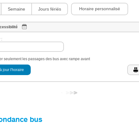
Horaire personnalisé
Semaine
Jours fériés
cessibilité
 :
her seulement les passages des bus avec rampe avant
à jour l'horaire
ondance bus