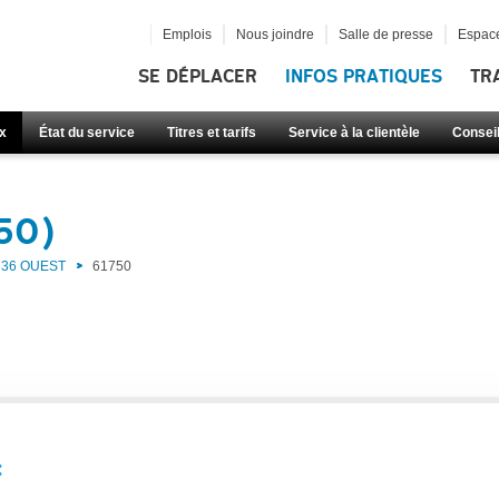
Emplois
Nous joindre
Salle de presse
Espace
SE DÉPLACER
INFOS PRATIQUES
TR
x
État du service
Titres et tarifs
Service à la clientèle
Consei
750)
36 OUEST
61750
: