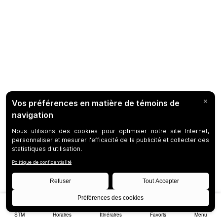
STM
Horaires
Itinéraires
Favoris
Menu