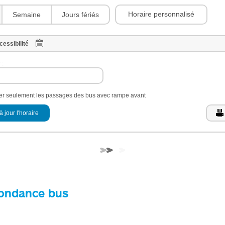
Horaire personnalisé
Semaine
Jours fériés
cessibilité
 :
her seulement les passages des bus avec rampe avant
à jour l'horaire
ondance bus