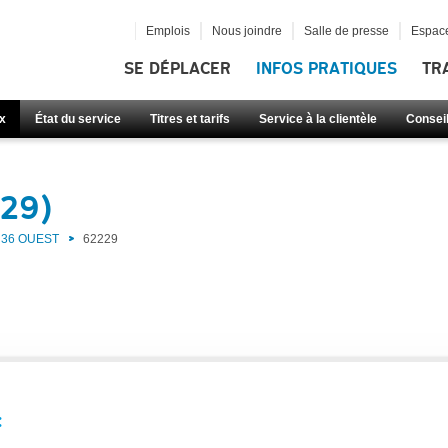
Emplois
Nous joindre
Salle de presse
Espace
SE DÉPLACER
INFOS PRATIQUES
TR
x
État du service
Titres et tarifs
Service à la clientèle
Consei
229)
36 OUEST
62229
: