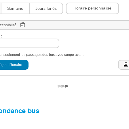
Horaire personnalisé
Semaine
Jours fériés
cessibilité
 :
her seulement les passages des bus avec rampe avant
à jour l'horaire
ondance bus