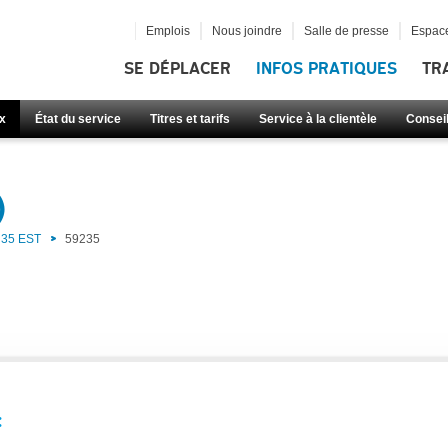
Emplois
Nous joindre
Salle de presse
Espace
SE DÉPLACER
INFOS PRATIQUES
TR
x
État du service
Titres et tarifs
Service à la clientèle
Consei
)
35 EST
59235
: