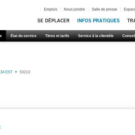
Emplois
Nous joindre
Salle de presse
Espace
SE DÉPLACER
INFOS PRATIQUES
TR
x
État du service
Titres et tarifs
Service à la clientèle
Consei
34 EST
53213
: