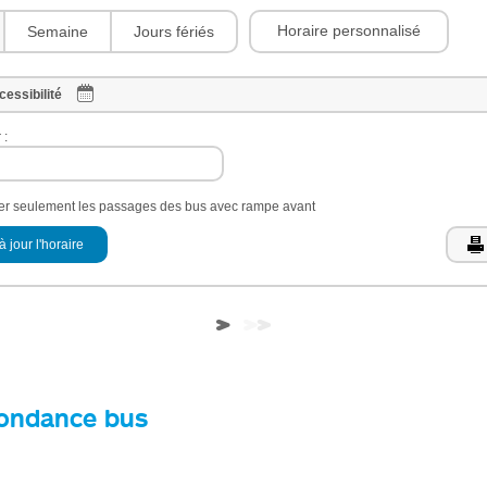
Horaire personnalisé
Semaine
Jours fériés
cessibilité
 :
her seulement les passages des bus avec rampe avant
à jour l'horaire
ondance bus