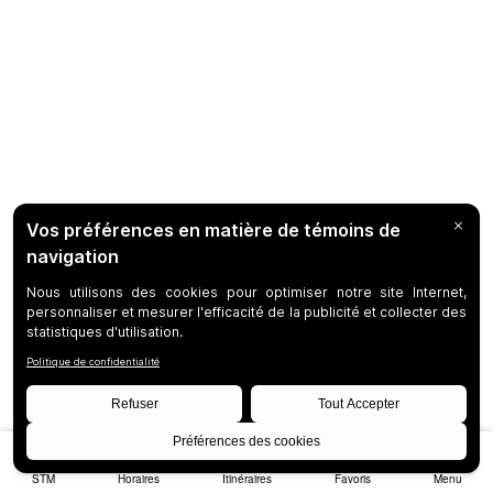
STM
Horaires
Itinéraires
Favoris
Menu