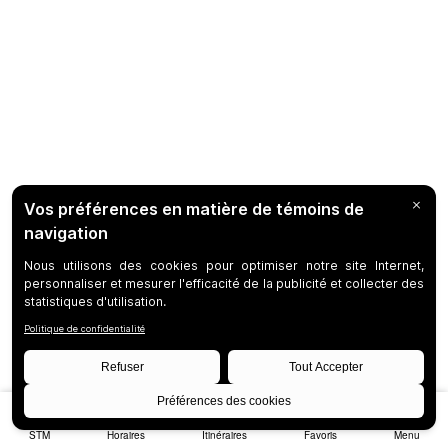
STM
Horaires
Itinéraires
Favoris
Menu