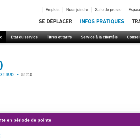
Emplois
Nous joindre
Salle de presse
Espace
SE DÉPLACER
INFOS PRATIQUES
TR
x
État du service
Titres et tarifs
Service à la clientèle
Consei
)
32 SUD
55210
nte en période de pointe
: