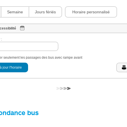
Horaire personnalisé
Semaine
Jours fériés
cessibilité
 :
her seulement les passages des bus avec rampe avant
à jour l'horaire
ondance bus