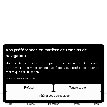
STM
Horaires
Itinéraires
Favoris
Menu