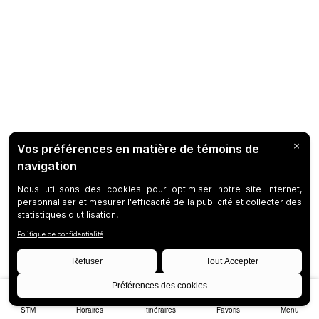
STM
Horaires
Itinéraires
Favoris
Menu