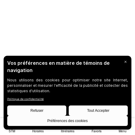
STM
Horaires
Itinéraires
Favoris
Menu