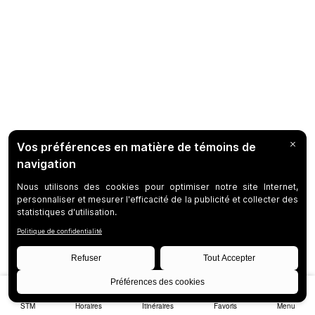
STM
Horaires
Itinéraires
Favoris
Menu