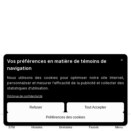
STM
Horaires
Itinéraires
Favoris
Menu