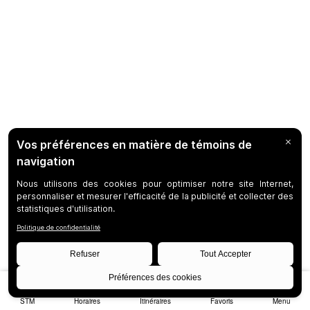
STM
Horaires
Itinéraires
Favoris
Menu