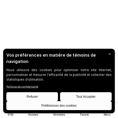
STM
Horaires
Itinéraires
Favoris
Menu