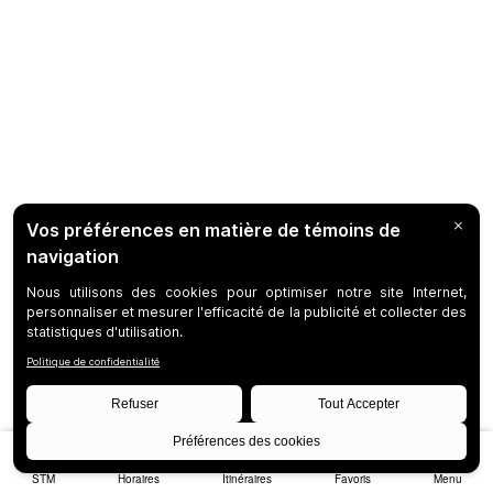
STM
Horaires
Itinéraires
Favoris
Menu